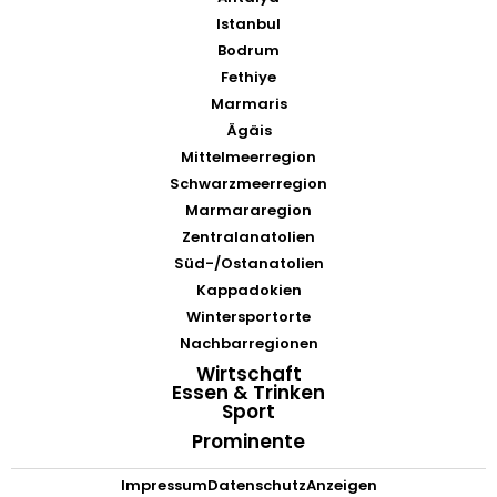
Istanbul
Bodrum
Fethiye
Marmaris
Ägäis
Mittelmeerregion
Schwarzmeerregion
Marmararegion
Zentralanatolien
Süd-/Ostanatolien
Kappadokien
Wintersportorte
Nachbarregionen
Wirtschaft
Essen & Trinken
Sport
Prominente
Impressum
Datenschutz
Anzeigen