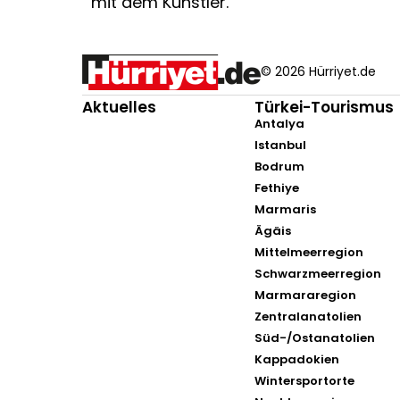
mit dem Künstler.
© 2026 Hürriyet.de
Aktuelles
Türkei-Tourismus
Antalya
Istanbul
Bodrum
Fethiye
Marmaris
Ägäis
Mittelmeerregion
Schwarzmeerregion
Marmararegion
Zentralanatolien
Süd-/Ostanatolien
Kappadokien
Wintersportorte