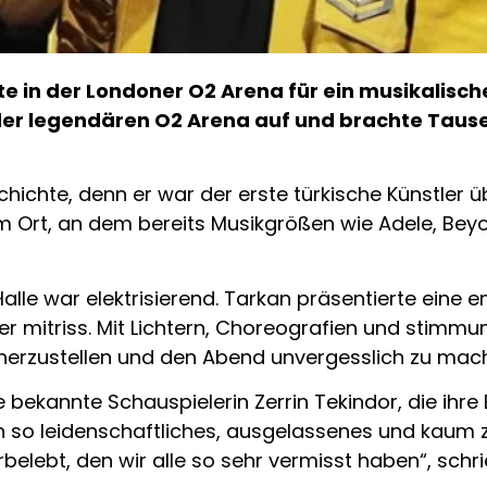
e in der Londoner O2 Arena für ein musikalisc
der legendären O2 Arena auf und brachte Tause
chichte, denn er war der erste türkische Künstler 
 Ort, an dem bereits Musikgrößen wie Adele, Beyo
lle war elektrisierend. Tarkan präsentierte eine 
r mitriss. Mit Lichtern, Choreografien und stimmu
erzustellen und den Abend unvergesslich zu mac
 bekannte Schauspielerin Zerrin Tekindor, die ihr
ein so leidenschaftliches, ausgelassenes und kaum
rbelebt, den wir alle so sehr vermisst haben“, sc