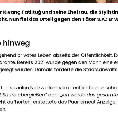
Kıvanç Tatlıtuğ und seine Ehefrau, die Stylisti
. Nun fiel das Urteil gegen den Täter S.A.: Er 
e hinweg
gehend privates Leben abseits der Öffentlichkeit. D
edrohte. Bereits 2021 wurde gegen den Mann eine er
gelegt wurden. Damals forderte die Staatsanwaltsc
t. In sozialen Netzwerken veröffentlichte er ersch
it Säure übergießen“
oder
„Ich werde das gesamte
 aufhörten, erstattete das Paar erneut Anzeige. 
en.