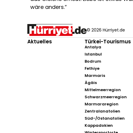
wäre anders.“
© 2026 Hürriyet.de
Aktuelles
Türkei-Tourismus
Antalya
Istanbul
Bodrum
Fethiye
Marmaris
Ägäis
Mittelmeerregion
Schwarzmeerregion
Marmararegion
Zentralanatolien
Süd-/Ostanatolien
Kappadokien
Wintersportorte