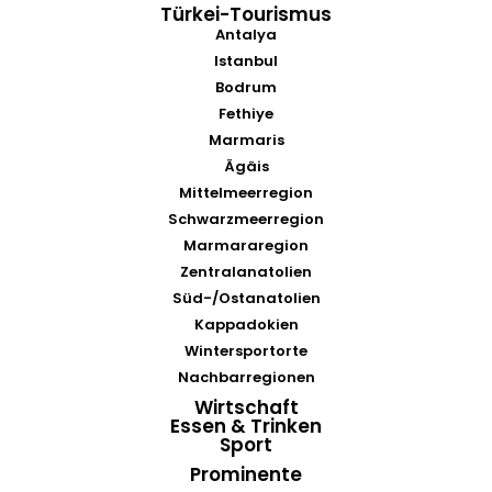
Türkei-Tourismus
Antalya
Istanbul
Bodrum
Fethiye
Marmaris
Ägäis
Mittelmeerregion
Schwarzmeerregion
Marmararegion
Zentralanatolien
Süd-/Ostanatolien
Kappadokien
Wintersportorte
Nachbarregionen
Wirtschaft
Essen & Trinken
Sport
Prominente