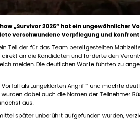
-Show „Survivor 2026” hat ein ungewöhnlicher Vor
ete verschwundene Verpflegung und konfrontie
in Teil der für das Team bereitgestellten Mahlzei
 direkt an die Kandidaten und forderte den Verantw
reich melden. Die deutlichen Worte führten zu a
Vorfall als „ungeklärten Angriff“ und machte deutl
urden dabei auch die Namen der Teilnehmer Büşra 
unächst aus.
ttel später unberührt aufgefunden wurden, verzich