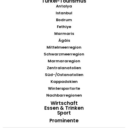
Türkei-Tourismus
Antalya
Istanbul
Bodrum
Fethiye
Marmaris
Ägäis
Mittelmeerregion
Schwarzmeerregion
Marmararegion
Zentralanatolien
Süd-/Ostanatolien
Kappadokien
Wintersportorte
Nachbarregionen
Wirtschaft
Essen & Trinken
Sport
Prominente