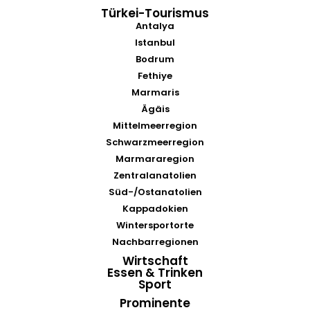
Türkei-Tourismus
Antalya
Istanbul
Bodrum
Fethiye
Marmaris
Ägäis
Mittelmeerregion
Schwarzmeerregion
Marmararegion
Zentralanatolien
Süd-/Ostanatolien
Kappadokien
Wintersportorte
Nachbarregionen
Wirtschaft
Essen & Trinken
Sport
Prominente