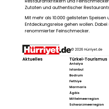
Restaurantkritikern und Feinschmeckern v
Zutaten und authentischer Restaurants
Mit mehr als 10.000 gelisteten Speisen u
Entdeckungsreise gehen wollen. Dabei 
renommierter Feinschmecker.
© 2026 Hürriyet.de
Aktuelles
Türkei-Tourismus
Antalya
Istanbul
Bodrum
Fethiye
Marmaris
Ägäis
Mittelmeerregion
Schwarzmeerregion