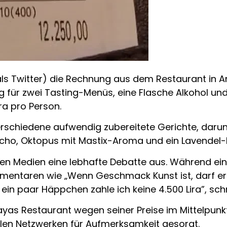
ls Twitter) die Rechnung aus dem Restaurant in Ank
ür zwei Tasting-Menüs, eine Flasche Alkohol und Wa
ra pro Person.
rschiedene aufwendig zubereitete Gerichte, darun
cho, Oktopus mit Mastix-Aroma und ein Lavendel-
alen Medien eine lebhafte Debatte aus. Während ein
mentaren wie „Wenn Geschmack Kunst ist, darf er a
 ein paar Häppchen zahle ich keine 4.500 Lira”, schr
kayas Restaurant wegen seiner Preise im Mittelpunk
len Netzwerken für Aufmerksamkeit gesorgt.