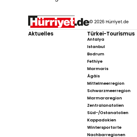
© 2026 Hürriyet.de
Aktuelles
Türkei-Tourismus
Antalya
Istanbul
Bodrum
Fethiye
Marmaris
Ägäis
Mittelmeerregion
Schwarzmeerregion
Marmararegion
Zentralanatolien
Süd-/Ostanatolien
Kappadokien
Wintersportorte
Nachbarregionen