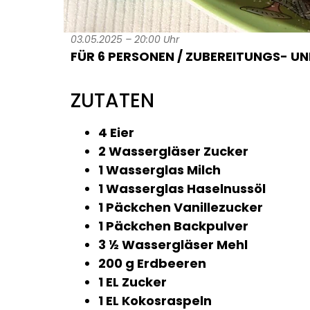
03.05.2025 – 20:00 Uhr
FÜR 6 PERSONEN / ZUBEREITUNGS- UND
ZUTATEN
4 Eier
2 Wassergläser Zucker
1 Wasserglas Milch
1 Wasserglas Haselnussöl
1 Päckchen Vanillezucker
1 Päckchen Backpulver
3 ½ Wassergläser Mehl
200 g Erdbeeren
1 EL Zucker
1 EL Kokosraspeln