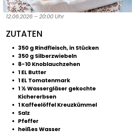
12.06.2026 – 20:00 Uhr
ZUTATEN
350 g Rindfleisch, in Stücken
350 g Silberzwiebeln
8-10 Knoblauchzehen
1 EL Butter
1 EL Tomatenmark
1 ½ Wassergläser gekochte
Kichererbsen
1 Kaffeelöffel Kreuzkümmel
Salz
Pfeffer
heißes Wasser