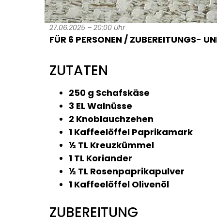
27.06.2025 – 20:00 Uhr
FÜR 6 PERSONEN / ZUBEREITUNGS- UND
ZUTATEN
250 g Schafskäse
3 EL Walnüsse
2 Knoblauchzehen
1 Kaffeelöffel Paprikamark
½ TL Kreuzkümmel
1 TL Koriander
½ TL Rosenpaprikapulver
1 Kaffeelöffel Olivenöl
ZUBEREITUNG