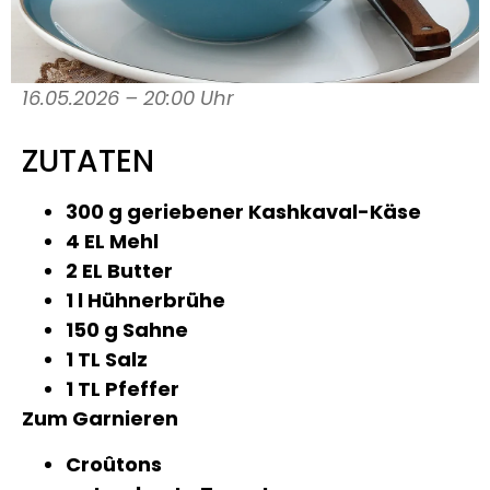
16.05.2026 – 20:00 Uhr
ZUTATEN
300 g geriebener Kashkaval-Käse
4 EL Mehl
2 EL Butter
1 l Hühnerbrühe
150 g Sahne
1 TL Salz
1 TL Pfeffer
Zum Garnieren
Croûtons