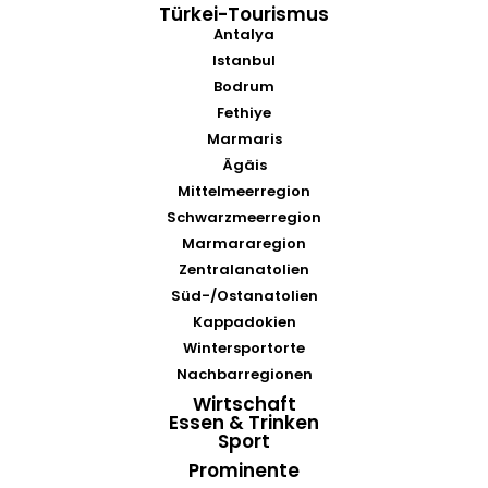
Türkei-Tourismus
Antalya
Istanbul
Bodrum
Fethiye
Marmaris
Ägäis
Mittelmeerregion
Schwarzmeerregion
Marmararegion
Zentralanatolien
Süd-/Ostanatolien
Kappadokien
Wintersportorte
Nachbarregionen
Wirtschaft
Essen & Trinken
Sport
Prominente