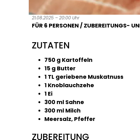
21.08.2025 – 20:00 Uhr
FÜR 6 PERSONEN / ZUBEREITUNGS- UND
ZUTATEN
750 g Kartoffeln
15 g Butter
1 TL geriebene Muskatnuss
1 Knoblauchzehe
1 Ei
300 ml Sahne
300 ml Milch
Meersalz, Pfeffer
ZUBEREITUNG