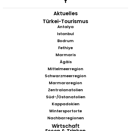
Aktuelles
Türkei-Tourismus
Antalya
Istanbul
Bodrum
Fethiye
Marmaris
Ägäis
Mittelmeerregion
Schwarzmeerregion
Marmararegion
Zentralanatolien
Süd-/Ostanatolien
Kappadokien
Wintersportorte
Nachbarregionen
Wirtschaft