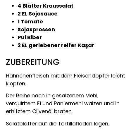
4 Blätter Kraussalat
2 EL Sojasauce
1 Tomate
Sojasprossen
Pul Biber
2 EL geriebener reifer Kaşar
ZUBEREITUNG
Hähnchenfleisch mit dem Fleischklopfer leicht
klopfen.
Der Reihe nach in gesalzenem Mehl,
verquirltem Ei und Paniermehl wälzen und in
erhitztem Olivenöl braten.
Salatblätter auf die Tortillafladen legen.