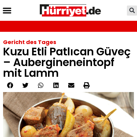
Gericht des Tages
Kuzu Etli Patlıcan Güveç
– Aubergineneintopf
mit Lamm