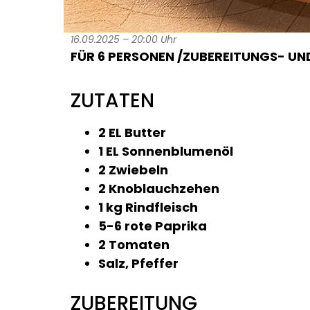
16.09.2025 – 20:00 Uhr
FÜR 6 PERSONEN /ZUBEREITUNGS- UND
ZUTATEN
2 EL Butter
1 EL Sonnenblumenöl
2 Zwiebeln
2 Knoblauchzehen
1 kg Rindfleisch
5-6 rote Paprika
2 Tomaten
Salz, Pfeffer
ZUBEREITUNG