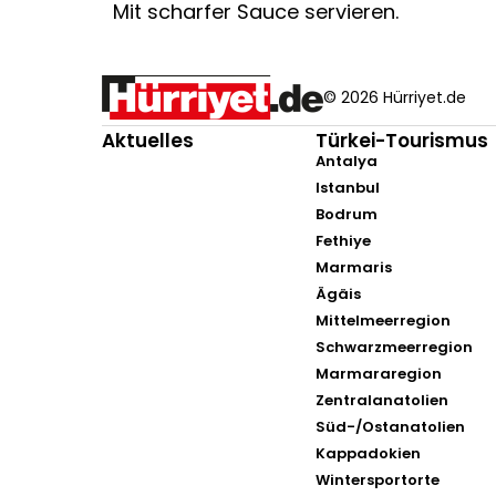
Mit scharfer Sauce servieren.
© 2026 Hürriyet.de
Aktuelles
Türkei-Tourismus
Antalya
Istanbul
Bodrum
Fethiye
Marmaris
Ägäis
Mittelmeerregion
Schwarzmeerregion
Marmararegion
Zentralanatolien
Süd-/Ostanatolien
Kappadokien
Wintersportorte