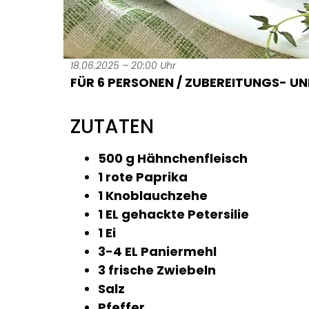
18.06.2025 – 20:00 Uhr
FÜR 6 PERSONEN / ZUBEREITUNGS- UND
ZUTATEN
500 g Hähnchenfleisch
1 rote Paprika
1 Knoblauchzehe
1 EL gehackte Petersilie
1 Ei
3-4 EL Paniermehl
3 frische Zwiebeln
Salz
Pfeffer