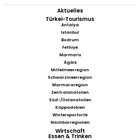
Aktuelles
Türkei-Tourismus
Antalya
Istanbul
Bodrum
Fethiye
Marmaris
Ägäis
Mittelmeerregion
Schwarzmeerregion
Marmararegion
Zentralanatolien
Süd-/Ostanatolien
Kappadokien
Wintersportorte
Nachbarregionen
Wirtschaft
Essen & Trinken