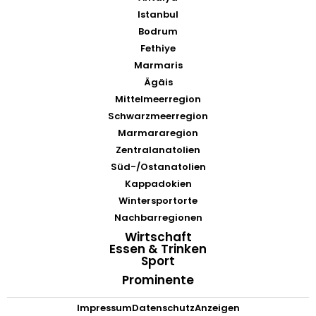
Istanbul
Bodrum
Fethiye
Marmaris
Ägäis
Mittelmeerregion
Schwarzmeerregion
Marmararegion
Zentralanatolien
Süd-/Ostanatolien
Kappadokien
Wintersportorte
Nachbarregionen
Wirtschaft
Essen & Trinken
Sport
Prominente
Impressum
Datenschutz
Anzeigen