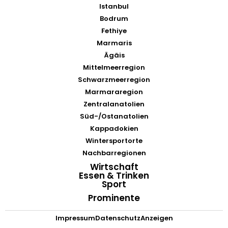
Istanbul
Bodrum
Fethiye
Marmaris
Ägäis
Mittelmeerregion
Schwarzmeerregion
Marmararegion
Zentralanatolien
Süd-/Ostanatolien
Kappadokien
Wintersportorte
Nachbarregionen
Wirtschaft
Essen & Trinken
Sport
Prominente
Impressum
Datenschutz
Anzeigen