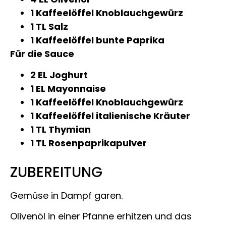
1 Kaffeelöffel Knoblauchgewürz
1 TL Salz
1 Kaffeelöffel bunte Paprika
Für die Sauce
2 EL Joghurt
1 EL Mayonnaise
1 Kaffeelöffel Knoblauchgewürz
1 Kaffeelöffel italienische Kräuter
1 TL Thymian
1 TL Rosenpaprikapulver
ZUBEREITUNG
Gemüse in Dampf garen.
Olivenöl in einer Pfanne erhitzen und das