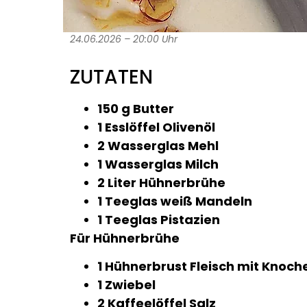
24.06.2026 – 20:00 Uhr
ZUTATEN
150 g Butter
1 Esslöffel Olivenöl
2 Wasserglas Mehl
1 Wasserglas Milch
2 Liter Hühnerbrühe
1 Teeglas weiß Mandeln
1 Teeglas Pistazien
Für Hühnerbrühe
1 Hühnerbrust Fleisch mit Knoch
1 Zwiebel
2 Kaffeelöffel Salz