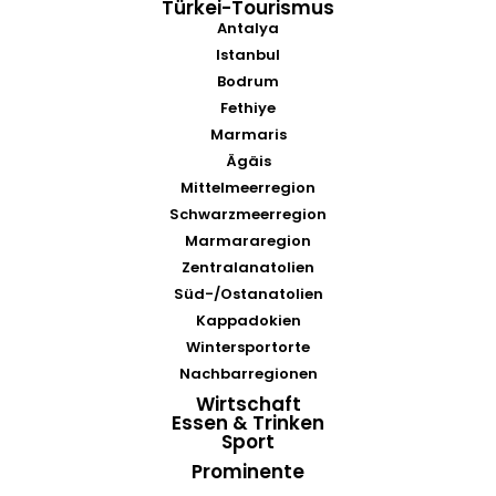
Türkei-Tourismus
Antalya
Istanbul
Bodrum
Fethiye
Marmaris
Ägäis
Mittelmeerregion
Schwarzmeerregion
Marmararegion
Zentralanatolien
Süd-/Ostanatolien
Kappadokien
Wintersportorte
Nachbarregionen
Wirtschaft
Essen & Trinken
Sport
Prominente