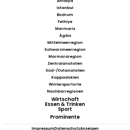
Antalya
Istanbul
Bodrum
Fethiye
Marmaris
Ägäis
Mittelmeerregion
Schwarzmeerregion
Marmararegion
Zentralanatolien
Süd-/Ostanatolien
Kappadokien
Wintersportorte
Nachbarregionen
Wirtschaft
Essen & Trinken
Sport
Prominente
Impressum
Datenschutz
Anzeigen