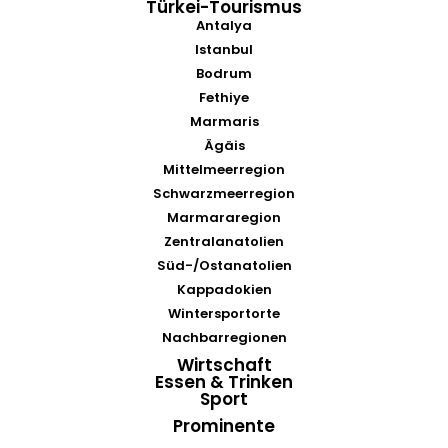
Türkei-Tourismus
Antalya
Istanbul
Bodrum
Fethiye
Marmaris
Ägäis
Mittelmeerregion
Schwarzmeerregion
Marmararegion
Zentralanatolien
Süd-/Ostanatolien
Kappadokien
Wintersportorte
Nachbarregionen
Wirtschaft
Essen & Trinken
Sport
Prominente