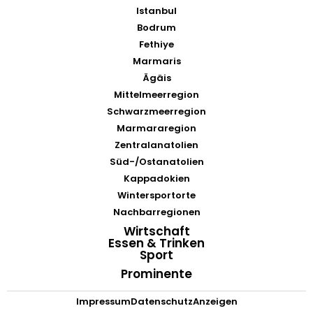
Istanbul
Bodrum
Fethiye
Marmaris
Ägäis
Mittelmeerregion
Schwarzmeerregion
Marmararegion
Zentralanatolien
Süd-/Ostanatolien
Kappadokien
Wintersportorte
Nachbarregionen
Wirtschaft
Essen & Trinken
Sport
Prominente
Impressum
Datenschutz
Anzeigen