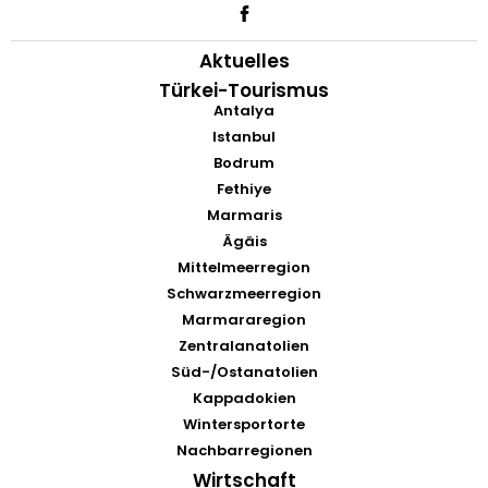
Aktuelles
Türkei-Tourismus
Antalya
Istanbul
Bodrum
Fethiye
Marmaris
Ägäis
Mittelmeerregion
Schwarzmeerregion
Marmararegion
Zentralanatolien
Süd-/Ostanatolien
Kappadokien
Wintersportorte
Nachbarregionen
Wirtschaft