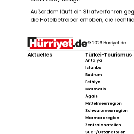
Außerdem läuft ein Strafverfahren geg
die Hotelbetreiber erhoben, die rechtli
© 2026 Hürriyet.de
Aktuelles
Türkei-Tourismus
Antalya
Istanbul
Bodrum
Fethiye
Marmaris
Ägäis
Mittelmeerregion
Schwarzmeerregion
Marmararegion
Zentralanatolien
Süd-/Ostanatolien