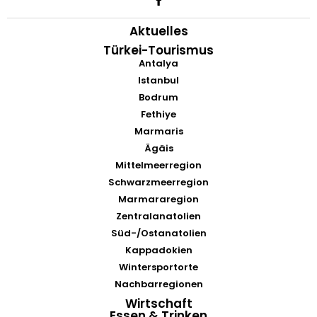
Aktuelles
Türkei-Tourismus
Antalya
Istanbul
Bodrum
Fethiye
Marmaris
Ägäis
Mittelmeerregion
Schwarzmeerregion
Marmararegion
Zentralanatolien
Süd-/Ostanatolien
Kappadokien
Wintersportorte
Nachbarregionen
Wirtschaft
Essen & Trinken