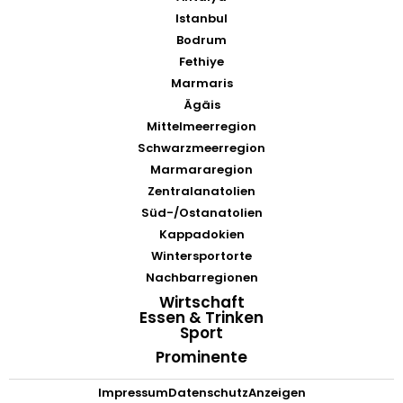
Istanbul
Bodrum
Fethiye
Marmaris
Ägäis
Mittelmeerregion
Schwarzmeerregion
Marmararegion
Zentralanatolien
Süd-/Ostanatolien
Kappadokien
Wintersportorte
Nachbarregionen
Wirtschaft
Essen & Trinken
Sport
Prominente
Impressum
Datenschutz
Anzeigen