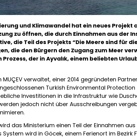
ierung und Klimawandel hat ein neues Projekt a
zung zu öffnen, die durch Einnahmen aus der In
tive, die Teil des Projekts “Die Meere sind für d
tigen, die den Bürgern den Zugang zum Meer ver
 Prozess, der in Ayvalık, einem beliebten Urlau
n MUÇEV verwaltet, einer 2014 gegründeten Partne
ngeschlossenen Turkish Environmental Protectio
ebliche Investitionen in die Infrastruktur wie Dusc
 werden jedoch nicht über Ausschreibungen vergeb
nimieren.
 wird das Ministerium einen Teil der Einnahmen a
s System wird in Göcek, einem Ferienort im Bezirk 