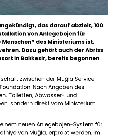
ngekündigt, das darauf abzielt, 100
stallation von Anlegebojen für
ie Menschen” des Ministeriums ist,
wehren. Dazu gehört auch der Abriss
bsort in Balıkesir, bereits begonnen
rschaft zwischen der Muğla Service
n Foundation. Nach Angaben des
hen, Toiletten, Abwasser- und
en, sondern direkt vom Ministerium
us einem neuen Anlegebojen-System für
Fethiye von Muğla, erprobt werden. Im