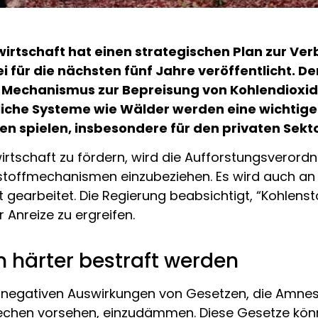
wirtschaft hat einen strategischen Plan zur V
 für die nächsten fünf Jahre veröffentlicht. D
chanismus zur Bepreisung von Kohlendioxid he
ürliche Systeme wie Wälder werden eine wichti
n spielen, insbesondere für den privaten Sekto
irtschaft zu fördern, wird die Aufforstungsverord
nstoffmechanismen einzubeziehen. Es wird auch an
t gearbeitet. Die Regierung beabsichtigt, “Kohlens
Anreize zu ergreifen.
 härter bestraft werden
 negativen Auswirkungen von Gesetzen, die Amnest
chen vorsehen, einzudämmen. Diese Gesetze könn