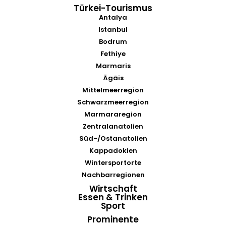
Türkei-Tourismus
Antalya
Istanbul
Bodrum
Fethiye
Marmaris
Ägäis
Mittelmeerregion
Schwarzmeerregion
Marmararegion
Zentralanatolien
Süd-/Ostanatolien
Kappadokien
Wintersportorte
Nachbarregionen
Wirtschaft
Essen & Trinken
Sport
Prominente