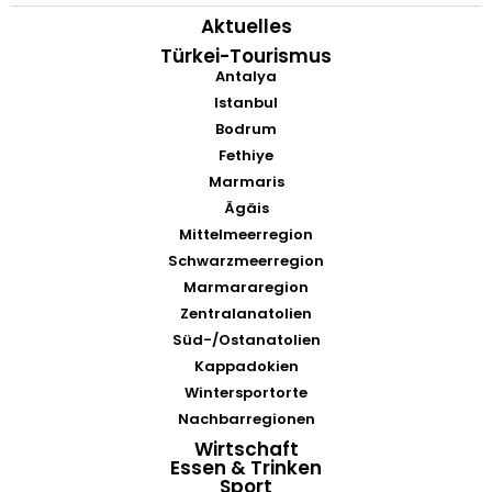
Aktuelles
Türkei-Tourismus
Antalya
Istanbul
Bodrum
Fethiye
Marmaris
Ägäis
Mittelmeerregion
Schwarzmeerregion
Marmararegion
Zentralanatolien
Süd-/Ostanatolien
Kappadokien
Wintersportorte
Nachbarregionen
Wirtschaft
Essen & Trinken
Sport