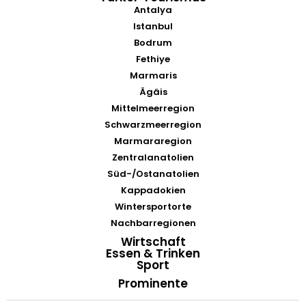
Antalya
Istanbul
Bodrum
Fethiye
Marmaris
Ägäis
Mittelmeerregion
Schwarzmeerregion
Marmararegion
Zentralanatolien
Süd-/Ostanatolien
Kappadokien
Wintersportorte
Nachbarregionen
Wirtschaft
Essen & Trinken
Sport
Prominente