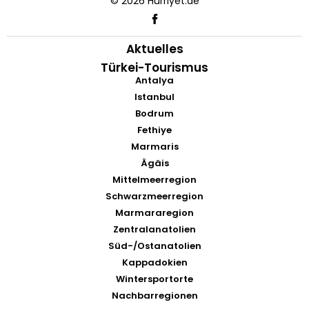
© 2026 Hürriyet.de
Aktuelles
Türkei-Tourismus
Antalya
Istanbul
Bodrum
Fethiye
Marmaris
Ägäis
Mittelmeerregion
Schwarzmeerregion
Marmararegion
Zentralanatolien
Süd-/Ostanatolien
Kappadokien
Wintersportorte
Nachbarregionen