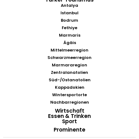
Antalya
Istanbul
Bodrum
Fethiye
Marmaris
Ägäis
Mittelmeerregion
Schwarzmeerregion
Marmararegion
Zentralanatolien
Süd-/Ostanatolien
Kappadokien
Wintersportorte
Nachbarregionen
Wirtschaft
Essen & Trinken
Sport
Prominente