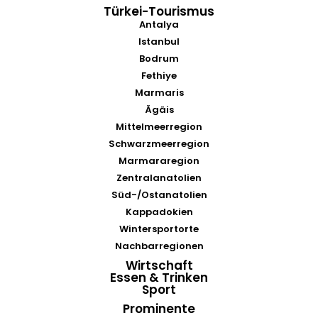
Türkei-Tourismus
Antalya
Istanbul
Bodrum
Fethiye
Marmaris
Ägäis
Mittelmeerregion
Schwarzmeerregion
Marmararegion
Zentralanatolien
Süd-/Ostanatolien
Kappadokien
Wintersportorte
Nachbarregionen
Wirtschaft
Essen & Trinken
Sport
Prominente