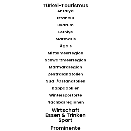
Türkei-Tourismus
Antalya
Istanbul
Bodrum
Fethiye
Marmaris
Ägäis
Mittelmeerregion
Schwarzmeerregion
Marmararegion
Zentralanatolien
Süd-/Ostanatolien
Kappadokien
Wintersportorte
Nachbarregionen
Wirtschaft
Essen & Trinken
Sport
Prominente