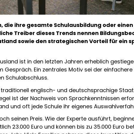
n, die ihre gesamte Schulausbildung oder einen
tliche Treiber dieses Trends nennen Bildungsb
land sowie den strategischen Vorteil für ein s
sland ist in den letzten Jahren erheblich gestiegen
m Gespräch. Ein zentrales Motiv sei der einfachere
n Schulabschluss.
traditionell englisch- und deutschsprachige Staate
gel ist der Nachweis von Sprachkenntnissen erforde
and und oft jede Schule ihr eigenes Auswahlverfah
ch seinen Preis. Wie der Experte ausführt, beginn
lich 23.000 Euro und können bis zu 35.000 Euro be