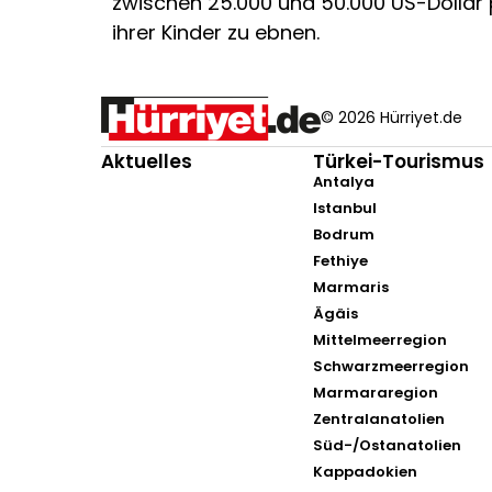
zwischen 25.000 und 50.000 US-Dollar 
ihrer Kinder zu ebnen.
© 2026 Hürriyet.de
Aktuelles
Türkei-Tourismus
Antalya
Istanbul
Bodrum
Fethiye
Marmaris
Ägäis
Mittelmeerregion
Schwarzmeerregion
Marmararegion
Zentralanatolien
Süd-/Ostanatolien
Kappadokien