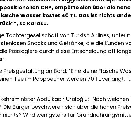
ppositionellen CHP, empörte sich über die hohen
Flasche Wasser kostet 40 TL. Das ist nichts and
rück‘“, so Karasu.
lige Tochtergesellschaft von Turkish Airlines, un
 kostenlosen Snacks und Getränke, die die Kunden
die Passagiere durch diese Entscheidung oft lang
n.
 Preisgestaltung an Bord: “Eine kleine Flasche Was
ür einen Tee im Pappbecher werden 70 TL verlangt, f
ehrsminister Abdulkadir Uraloğlu: “Nach welchen K
t? Die Bürger beschweren sich über die hohen Prei
 nichts? Wird wenigstens für Grundnahrungsmittel