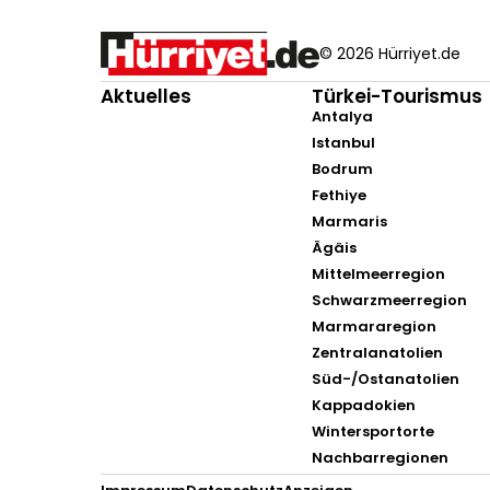
© 2026 Hürriyet.de
Aktuelles
Türkei-Tourismus
Antalya
Istanbul
Bodrum
Fethiye
Marmaris
Ägäis
Mittelmeerregion
Schwarzmeerregion
Marmararegion
Zentralanatolien
Süd-/Ostanatolien
Kappadokien
Wintersportorte
Nachbarregionen