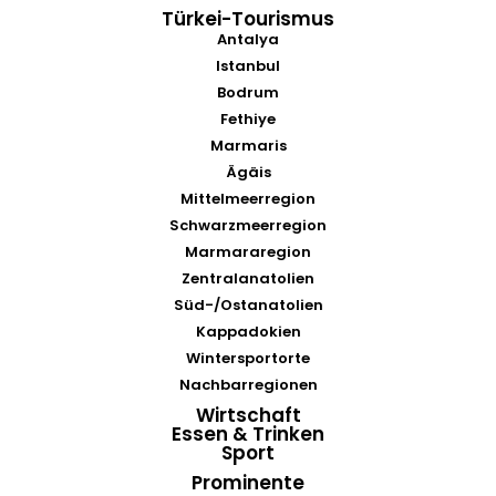
Türkei-Tourismus
Antalya
Istanbul
Bodrum
Fethiye
Marmaris
Ägäis
Mittelmeerregion
Schwarzmeerregion
Marmararegion
Zentralanatolien
Süd-/Ostanatolien
Kappadokien
Wintersportorte
Nachbarregionen
Wirtschaft
Essen & Trinken
Sport
Prominente