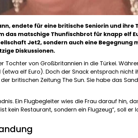
ann, endete für eine britische Seniorin und ihre
m das matschige Thunfischbrot für knapp elf Eu
sellschaft Jet2, sondern auch eine Begegnung mit
itzige Diskussionen.
rer Tochter von Großbritannien in die Türkei. Währe
 (etwa elf Euro). Doch der Snack entsprach nicht i
ld der britischen Zeitung The Sun. Sie habe das Sa
ndnis. Ein Flugbegleiter wies die Frau darauf hin,
 kein Restaurant, sondern ein Flugzeug“, soll er l
 Landung