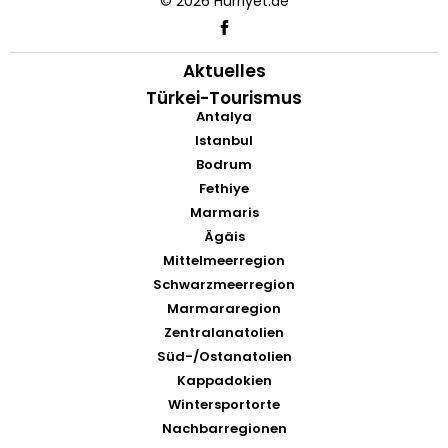
© 2026 Hürriyet.de
Aktuelles
Türkei-Tourismus
Antalya
Istanbul
Bodrum
Fethiye
Marmaris
Ägäis
Mittelmeerregion
Schwarzmeerregion
Marmararegion
Zentralanatolien
Süd-/Ostanatolien
Kappadokien
Wintersportorte
Nachbarregionen