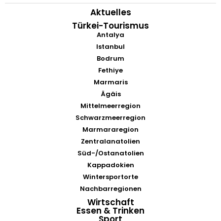
Aktuelles
Türkei-Tourismus
Antalya
Istanbul
Bodrum
Fethiye
Marmaris
Ägäis
Mittelmeerregion
Schwarzmeerregion
Marmararegion
Zentralanatolien
Süd-/Ostanatolien
Kappadokien
Wintersportorte
Nachbarregionen
Wirtschaft
Essen & Trinken
Sport