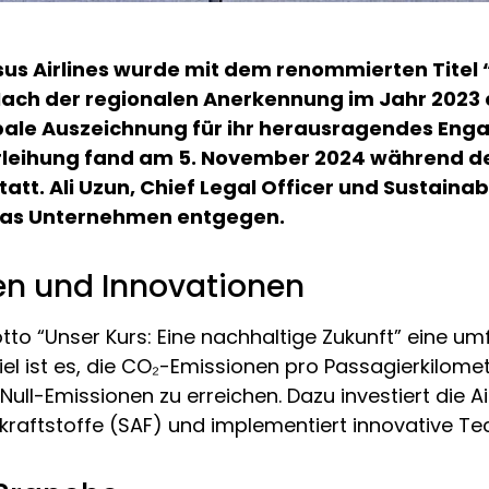
sus Airlines wurde mit dem renommierten Titel 
 Nach der regionalen Anerkennung im Jahr 2023 e
lobale Auszeichnung für ihr herausragendes Eng
erleihung fand am 5. November 2024 während d
tt. Ali Uzun, Chief Legal Officer und Sustainabi
 das Unternehmen entgegen.
nen und Innovationen
otto “Unser Kurs: Eine nachhaltige Zukunft” eine 
iel ist es, die CO₂-Emissionen pro Passagierkilome
ull-Emissionen zu erreichen. Dazu investiert die Ai
gkraftstoffe (SAF) und implementiert innovative Te