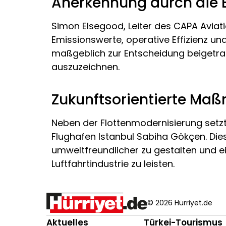
Anerkennung durch die 
Simon Elsegood, Leiter des CAPA Aviat
Emissionswerte, operative Effizienz un
maßgeblich zur Entscheidung beigetrage
auszuzeichnen.
Zukunftsorientierte Ma
Neben der Flottenmodernisierung setzt
Flughafen Istanbul Sabiha Gökçen. Die
umweltfreundlicher zu gestalten und e
Luftfahrtindustrie zu leisten.
© 2026 Hürriyet.de
Aktuelles
Türkei-Tourismus