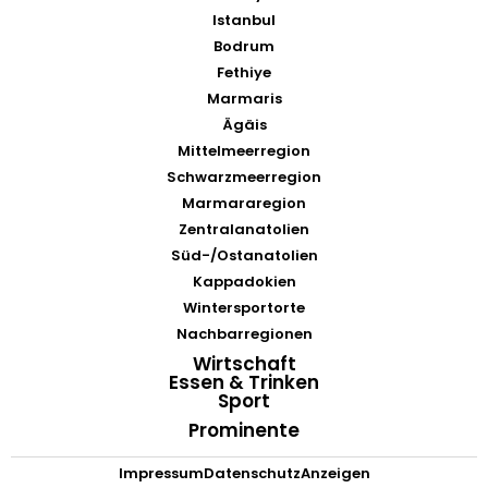
Istanbul
Bodrum
Fethiye
Marmaris
Ägäis
Mittelmeerregion
Schwarzmeerregion
Marmararegion
Zentralanatolien
Süd-/Ostanatolien
Kappadokien
Wintersportorte
Nachbarregionen
Wirtschaft
Essen & Trinken
Sport
Prominente
Impressum
Datenschutz
Anzeigen