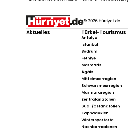
© 2026 Hürriyet.de
Aktuelles
Türkei-Tourismus
Antalya
Istanbul
Bodrum
Fethiye
Marmaris
Ägäis
Mittelmeerregion
Schwarzmeerregion
Marmararegion
Zentralanatolien
Süd-/Ostanatolien
Kappadokien
Wintersportorte
Nachbarregionen